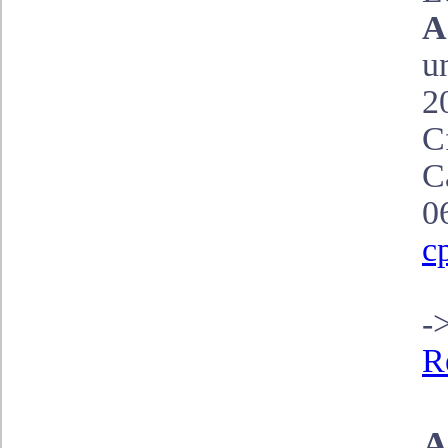
A
u
2
C
C
0
c
-
R
A