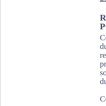
R
P
C
d
r
p
so
d
C