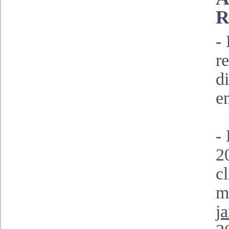
R
-
r
d
e
-
2
c
m
j