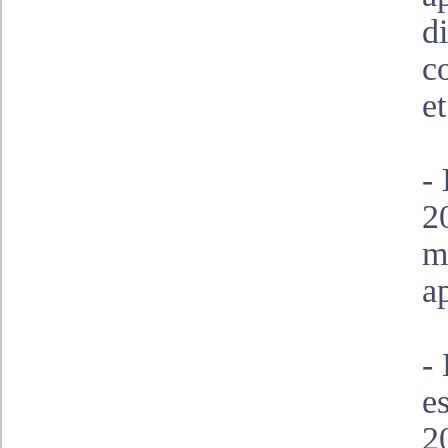
d
c
e
-
2
m
a
-
e
2