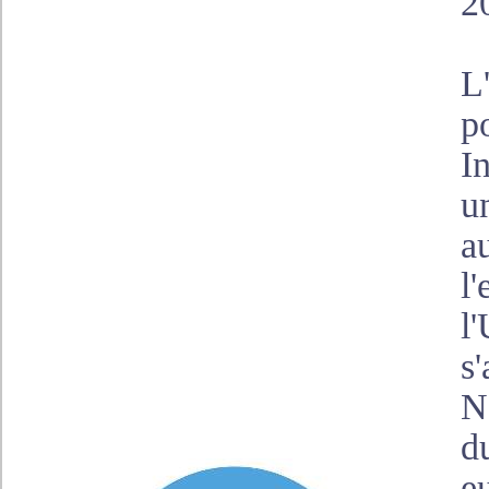
2
L
p
I
u
au
l
l
s'
N
d
e