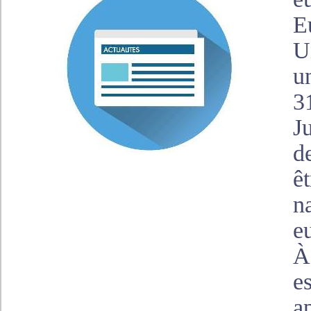
E
U
u
3
J
d
ê
n
e
À
e
a