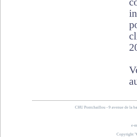
c
i
p
cl
2
V
a
CHU Pontchaillou - 9 avenue de la 
e-m
Copyright "C